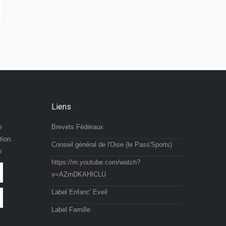
Liens
e
Brevets Fédéraux
tion.
Conseil général de l'Oise (le Pass'Sports)
n
https://m.youtube.com/watch?
v=AZmDKAHICLU
Label Enfanc' Eveil
Label Famille