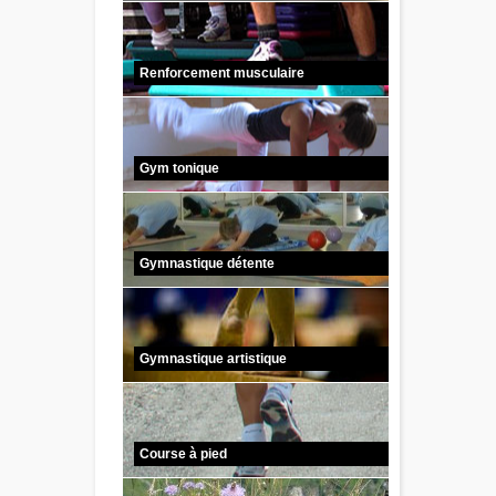
Renforcement musculaire
Gym tonique
Gymnastique détente
Gymnastique artistique
Course à pied