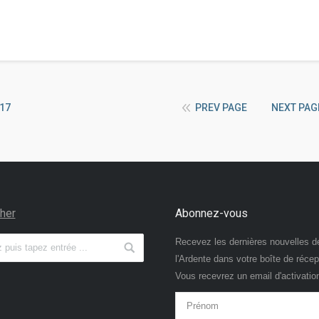
17
PREV PAGE
NEXT PAG
her
Abonnez-vous
Recevez les dernières nouvelles d
l'Ardente dans votre boîte de récep
Vous recevrez un email d'activatio