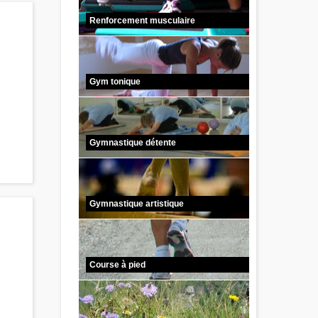
Renforcement musculaire
Gym tonique
Gymnastique détente
Gymnastique artistique
Course à pied