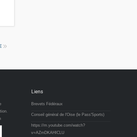
E
Liens
e
Brevets Fédéraux
tion.
Conseil général de l'Oise (le Pass'Sports)
n
https://m.youtube.com/watch?
v=AZmDKAHICLU