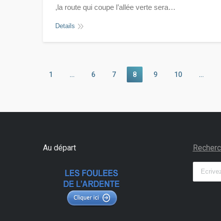
,la route qui coupe l’allée verte sera…
Details
1
…
6
7
8
9
10
…
Au départ
Recherc