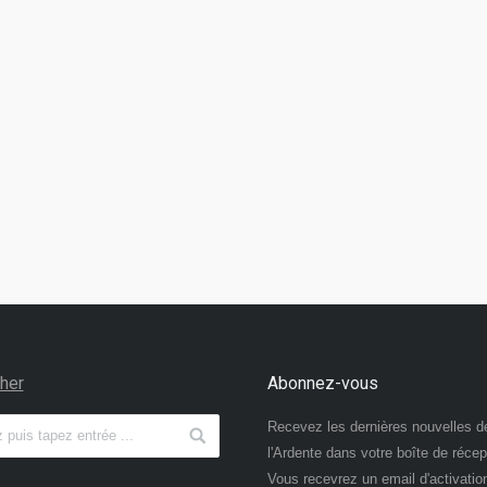
her
Abonnez-vous
Recevez les dernières nouvelles d
l'Ardente dans votre boîte de récep
Vous recevrez un email d'activatio