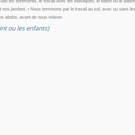
te les étirements, le travail avec les élastiques, le bâton ou le ballo
t nos jambes. • Nous terminons par le travail au sol, avec ou sans le
nos abdos, avant de nous relaxer.
int ou les enfants)