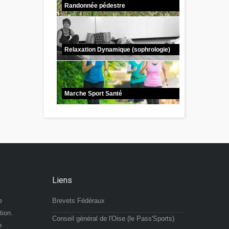
Randonnée pédestre
Relaxation Dynamique (sophrologie)
Marche Sport Santé
Liens
e
Brevets Fédéraux
tion.
Conseil général de l'Oise (le Pass'Sports)
n