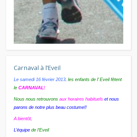
Carnaval à l’Eveil
Le samedi 16 février 2013
,
les enfants de l’ Eveil fêtent
le
CARNAVAL
!
Nous nous retrouvons
aux horaires habituels
et nous
parons de notre plus beau costume!!
A bientôt,
L’équipe
de l’Eveil