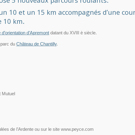
pose 5 nouveaux parcours roulants.
5, un 10 et un 15 km accompagnés d’une cou
e 10 km.
e d’orientation d’Apremont
datant du XVIII è siècle.
u parc du
Château de Chantilly
.
t Mutuel
oulées de l’Ardente ou sur le site www.peyce.com