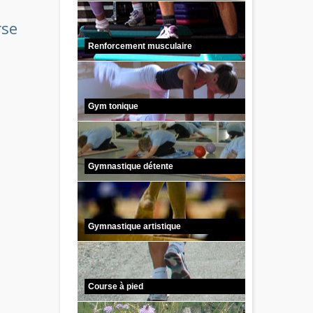
rse
Renforcement musculaire
Gym tonique
Gymnastique détente
Gymnastique artistique
Course à pied