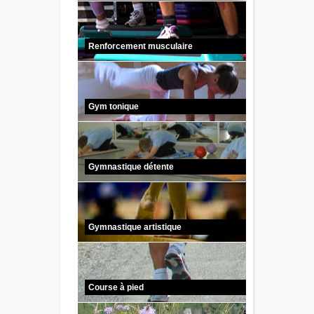
Renforcement musculaire
Gym tonique
Gymnastique détente
Gymnastique artistique
Course à pied