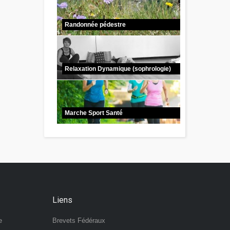
Randonnée pédestre
Relaxation Dynamique (sophrologie)
Marche Sport Santé
Liens
e
Brevets Fédéraux